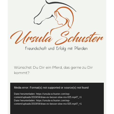
Wünschst Du Dir ein Pferd, das gerne zu Dir
kommt?
Video-
Media error: Format(s) not supported or source(s) not found
Player
Datei herunterladen: https://ursula-schuster.com/wp-
content/uploads/2019/04/draw-ev-besser-slow-mo-025.mp4?_=1
Datei herunterladen: https://ursula-schuster.com/wp-
content/uploads/2019/04/draw-ev-besser-slow-mo-025.mp4?_=1