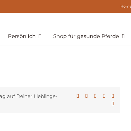
Hom
Persönlich
Shop für gesunde Pferde
ag auf Deiner Lieblings-
Facebook
X
LinkedIn
WhatsApp
Pinterest
E-
Mail