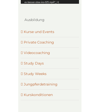
ev-besser-slow-mo-025.mp4?_=1
Ausbildung
Kurse und Events
Private Coaching
Videocoaching
Study Days
Study Weeks
Jungpferdetraining
Kurskonditionen