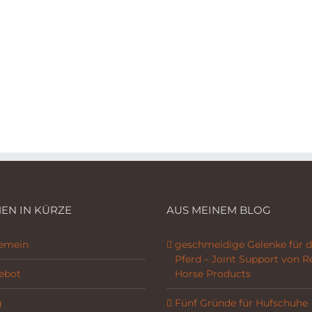
EN IN KÜRZE
AUS MEINEM BLOG
gemein
geschmeidige Gelenke für d
Pferd – Joint Support von R
ebot
Horse Products
g
Fünf Gründe für Hufschuhe