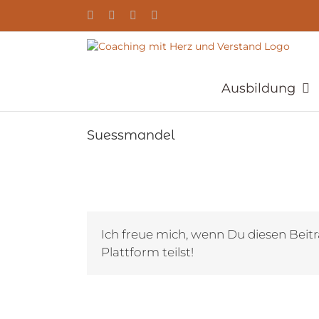
Zum
YouTube
Facebook
Instagram
E-
Inhalt
Mail
springen
Ausbildung
Suessmandel
Ich freue mich, wenn Du diesen Beitr
Plattform teilst!