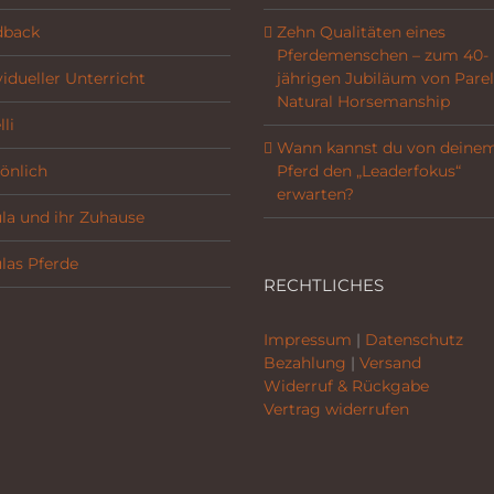
dback
Zehn Qualitäten eines
Pferdemenschen – zum 40-
vidueller Unterricht
jährigen Jubiläum von Parel
Natural Horsemanship
li
Wann kannst du von deine
önlich
Pferd den „Leaderfokus“
erwarten?
la und ihr Zuhause
las Pferde
RECHTLICHES
Impressum
|
Datenschutz
Bezahlung
|
Versand
Widerruf & Rückgabe
Vertrag widerrufen