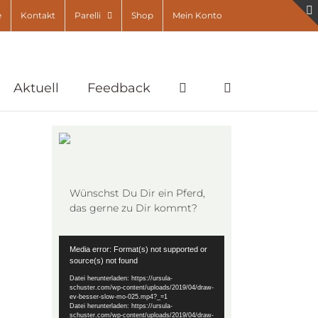
e
Kontakt
Parelli
Shop
Mein Konto
Aktuell
Feedback
Wünschst Du Dir ein Pferd,
das gerne zu Dir kommt?
Video-
Media error: Format(s) not supported or
Player
source(s) not found
Datei herunterladen: https://ursula-
schuster.com/wp-content/uploads/2019/04/draw-
ev-besser-slow-mo-025.mp4?_=1
Datei herunterladen: https://ursula-
schuster.com/wp-content/uploads/2019/04/draw-