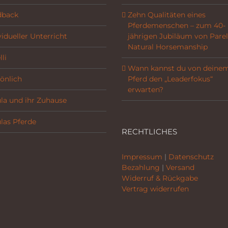
dback
Zehn Qualitäten eines
Pferdemenschen – zum 40-
vidueller Unterricht
jährigen Jubiläum von Parel
Natural Horsemanship
li
Wann kannst du von deine
önlich
Pferd den „Leaderfokus“
erwarten?
la und ihr Zuhause
las Pferde
RECHTLICHES
Impressum
|
Datenschutz
Bezahlung
|
Versand
Widerruf & Rückgabe
Vertrag widerrufen