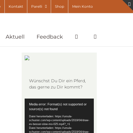
e
Kontakt
Parelli
Shop
Mein Konto
Aktuell
Feedback
Wünschst Du Dir ein Pferd,
das gerne zu Dir kommt?
Video-
Media error: Format(s) not supported or
Player
source(s) not found
Datei herunterladen: https://ursula-
schuster.com/wp-content/uploads/2019/04/draw-
ev-besser-slow-mo-025.mp4?_=1
Datei herunterladen: https://ursula-
schuster.com/wp-content/uploads/2019/04/draw-