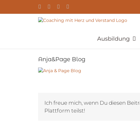
Zum
YouTube
Facebook
Instagram
E-
Inhalt
Mail
springen
Ausbildung
Anja&Page Blog
Ich freue mich, wenn Du diesen Beitr
Plattform teilst!