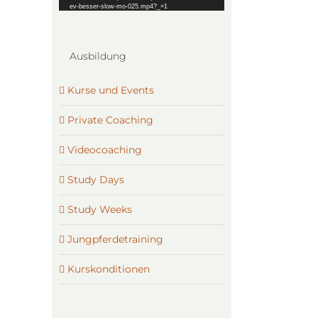
ev-besser-slow-mo-025.mp4?_=1
Ausbildung
Kurse und Events
Private Coaching
Videocoaching
Study Days
Study Weeks
Jungpferdetraining
Kurskonditionen