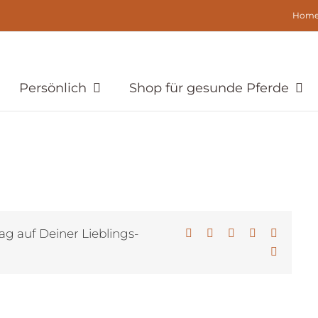
Hom
Persönlich
Shop für gesunde Pferde
ag auf Deiner Lieblings-
Facebook
X
LinkedIn
WhatsApp
Pinterest
E-
Mail