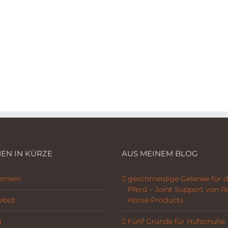
EN IN KÜRZE
AUS MEINEM BLOG
gemein
geschmeidige Gelenke für d
Pferd – Joint Support von R
ebot
Horse Products
g
Fünf Gründe für Hufschuhe