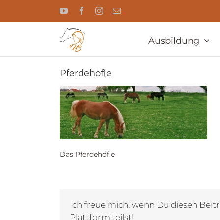
Zum
YouTube
Facebook
Instagram
E-
Inhalt
Mail
springen
Ausbildung
Pferdehöfle
Das Pferdehöfle
Ich freue mich, wenn Du diesen Beitr
Plattform teilst!