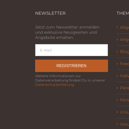
NEWSLETTER
THEM
Jetzt zum Newsletter anmelden
All
und exklusive Neuigkeiten und
Angebote erhalten.
Ang
Blo
Fee
REGISTRIEREN
Indi
Weitere Informationen zur
Datenverarbeitung findest Du in unserer
Datenschutzerklärung
.
Parel
Pers
Ursu
Ursu