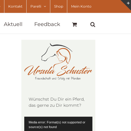
e
Kontakt
Parelli
Shop
Mein Konto
Aktuell
Feedback
Wünschst Du Dir ein Pferd,
das gerne zu Dir kommt?
Video-
Media error: Format(s) not supported or
Player
source(s) not found