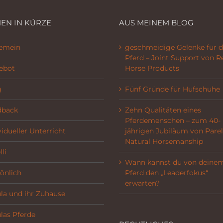
EN IN KÜRZE
AUS MEINEM BLOG
gemein
geschmeidige Gelenke für d
Pferd – Joint Support von R
ebot
Horse Products
g
Fünf Gründe für Hufschuhe
dback
Zehn Qualitäten eines
Pferdemenschen – zum 40-
vidueller Unterricht
jährigen Jubiläum von Parel
Natural Horsemanship
li
Wann kannst du von deine
önlich
Pferd den „Leaderfokus“
erwarten?
la und ihr Zuhause
las Pferde