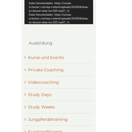
Datei herunterladen: https://ursula-
schuster.com/wp-content/uploads/2019/04/draw-
ev-besser-slow-mo-025.mp4?_=1
Datei herunterladen: https://ursula-
schuster.com/wp-content/uploads/2019/04/draw-
ev-besser-slow-mo-025.mp4?_=1
Ausbildung
Kurse und Events
Private Coaching
Videocoaching
Study Days
Study Weeks
Jungpferdetraining
Kurskonditionen