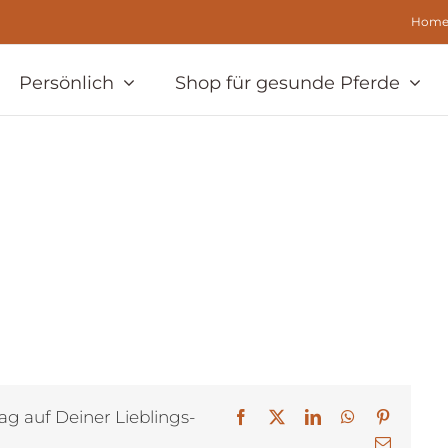
Hom
Persönlich
Shop für gesunde Pferde
ag auf Deiner Lieblings-
Facebook
X
LinkedIn
WhatsApp
Pinterest
E-