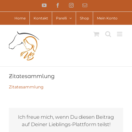
Zum
YouTube
Facebook
Instagram
E-
Inhalt
Mail
springen
Home
Kontakt
Parelli
Shop
Mein Konto
Zitatesammlung
Zitatesammlung
Ich freue mich, wenn Du diesen Beitrag
auf Deiner Lieblings-Plattform teilst!