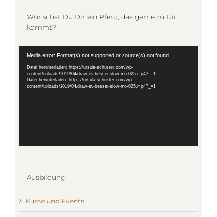
Wünschst Du Dir ein Pferd, das gerne zu Dir
kommt?
Video-
Media error: Format(s) not supported or source(s) not found
Player
Datei herunterladen: https://ursula-schuster.com/wp-
content/uploads/2019/04/draw-ev-besser-slow-mo-025.mp4?_=1
Datei herunterladen: https://ursula-schuster.com/wp-
content/uploads/2019/04/draw-ev-besser-slow-mo-025.mp4?_=1
Ausbildung
Kurse und Events