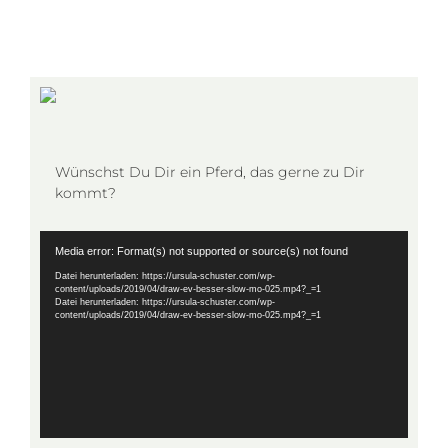
Wünschst Du Dir ein Pferd, das gerne zu Dir
kommt?
Video-
Media error: Format(s) not supported or source(s) not found
Player
Datei herunterladen: https://ursula-schuster.com/wp-
content/uploads/2019/04/draw-ev-besser-slow-mo-025.mp4?_=1
Datei herunterladen: https://ursula-schuster.com/wp-
content/uploads/2019/04/draw-ev-besser-slow-mo-025.mp4?_=1