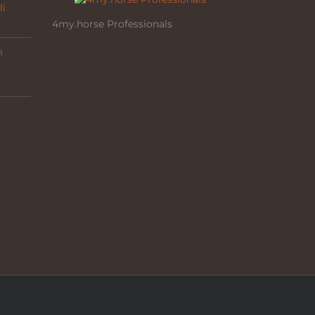
li
4my.horse Professionals
m