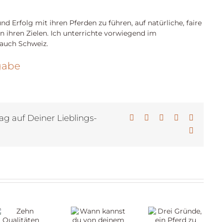
d Erfolg mit ihren Pferden zu führen, auf natürliche, faire
 ihren Zielen. Ich unterrichte vorwiegend im
 auch Schweiz.
gabe
ag auf Deiner Lieblings-
Facebook
X
LinkedIn
WhatsApp
Pinterest
E-
Mail
Drei
Wann
Gründe,
kannst
ein Pferd