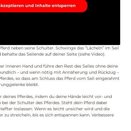
 akzeptieren und Inhalte entsperren
 Pferd neben seine Schulter. Schwinge das “Lächeln” im Seil
 behalte das Seilende auf deiner Seite (siehe Video).
der inneren Hand und führe den Rest des Seiles ohne deine
reundlich – und wenn nötig mit Annäherung und Rückzug –
ferdes, so dass am Schluss das Pferd vom Seil eingerahmt
prunggelenke bleibt.
r deines Pferdes, indem du deine Hände leicht vor- und
bei der Schulter des Pferdes. Steht dein Pferd dabei
Halfter loslassen. Wenn es leicht unsicher wird und die
 zu streicheln, bis es sich entspannen kann. Verbessere