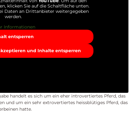
tzhalterinhalt von
YouTube
. Um auf den
en, klicken Sie auf die Schaltfläche unten.
bei Daten an Drittanbieter weitergegeben
werden.
r Informationen
halt entsperren
 akzeptieren und Inhalte entsperren
be handelt es sich um ein eher introvertiertes Pferd, das
n und um ein sehr extrovertiertes heissblütiges Pferd, das
rbeinen hatte.