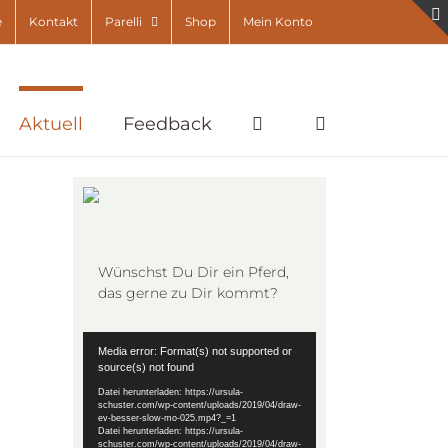
e
Kontakt
Parelli
Shop
Mein Konto
Aktuell
Feedback
Wünschst Du Dir ein Pferd,
das gerne zu Dir kommt?
Video-
Media error: Format(s) not supported or
Player
source(s) not found
Datei herunterladen: https://ursula-
schuster.com/wp-content/uploads/2019/04/draw-
ev-besser-slow-mo-025.mp4?_=1
Datei herunterladen: https://ursula-
schuster.com/wp-content/uploads/2019/04/draw-