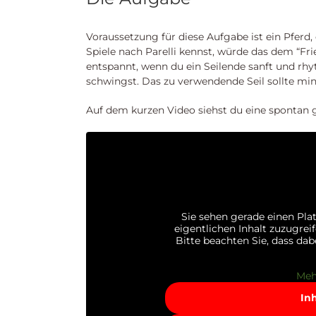
Voraussetzung für diese Aufgabe ist ein Pferd, d
Spiele nach Parelli kennst, würde das dem “Fri
entspannt, wenn du ein Seilende sanft und r
schwingst. ​Das zu verwendende Seil sollte min
Auf dem kurzen Video siehst du eine spontan g
Sie sehen gerade einen Pla
eigentlichen Inhalt zuzugreif
Bitte beachten Sie, dass da
Meh
In