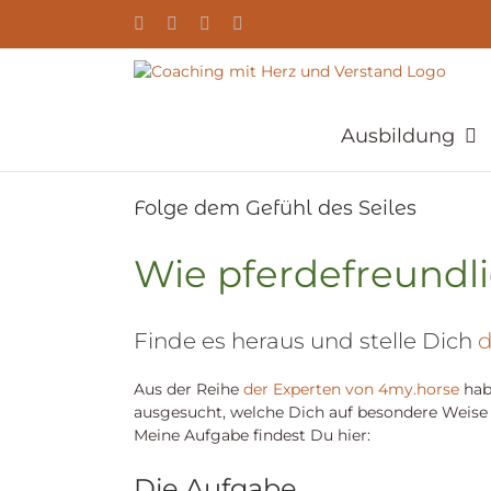
Zum
YouTube
Facebook
Instagram
E-
Inhalt
Mail
springen
Ausbildung
Folge dem Gefühl des Seiles
Wie pferdefreundli
Finde es heraus und stelle Dich
d
Aus der Reihe
der Experten von 4my.horse
habe
ausgesucht, welche Dich auf besondere Weise 
Meine Aufgabe findest Du hier:
Die Aufgabe