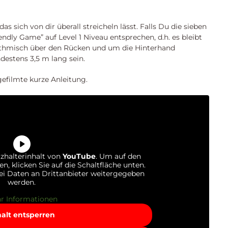
as sich von dir überall streicheln lässt. Falls Du die sieben
endly Game” auf Level 1 Niveau entsprechen, d.h. es bleibt
hythmisch über den Rücken und um die Hinterhand
destens 3,5 m lang sein.
efilmte kurze Anleitung.
tzhalterinhalt von
YouTube
. Um auf den
en, klicken Sie auf die Schaltfläche unten.
bei Daten an Drittanbieter weitergegeben
werden.
r Informationen
halt entsperren