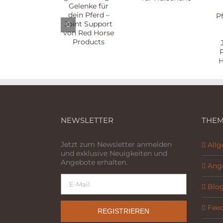
eines
Gründe
für dein
Pferdemens
für
Pferd –
– zum
Hufschuhe
Joint
40-
Support
jährigen
von Red
Jubiläum
Horse
von
Products
Parelli
Natural
Horsemansh
NEWSLETTER
THEM
Jetzt zum Newsletter anmelden
All
und exklusive Neuigkeiten und
Angebote erhalten.
Ang
Blo
Fee
REGISTRIEREN