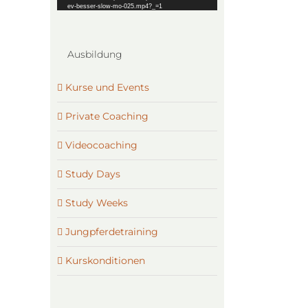
ev-besser-slow-mo-025.mp4?_=1
Ausbildung
Kurse und Events
Private Coaching
Videocoaching
Study Days
Study Weeks
Jungpferdetraining
Kurskonditionen