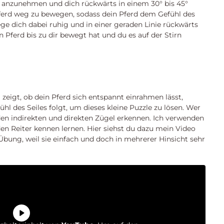
cht anzunehmen und dich rückwärts in einem 30° bis 45°
ferd weg zu bewegen, sodass dein Pferd dem Gefühl des
ge dich dabei ruhig und in einer geraden Linie rückwärts
in Pferd bis zu dir bewegt hat und du es auf der Stirn
eigt, ob dein Pferd sich entspannt einrahmen lässt,
fühl des Seiles folgt, um dieses kleine Puzzle zu lösen. Wer
, den indirekten und direkten Zügel erkennen. Ich verwenden
en Reiter kennen lernen. Hier siehst du dazu mein Video
e Übung, weil sie einfach und doch in mehrerer Hinsicht sehr