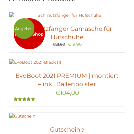
Schmutzfänger Gamasche für
Angebot
NEU im Shop
Hufschuhe
Ursprünglicher
Aktueller
€
19,90
€
21,90
Preis
Preis
war:
ist:
€21,90
€19,90.
EvoBoot 2021 PREMIUM | montiert
– inkl. Ballenpolster
€
104,00
Bewertet
mit
5.00
von
5
Gutscheine