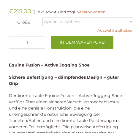
€
215,00
inkl. MwSt.
und zzgl.
Versandkosten
Größe
Auswahl aufhebe
IN DEN WARENKORB
Hufschuhe
|
Equine
Fusion
Equine Fusion – Active Jogging Shoe
-
Active
Sichere Befestigung – dämpfendes Design – guter
Jogging
Grip
Shoe
MINI
Der komfortable Equine Fusion – Active Jogging Shoe
für
verfügt über einen sicheren Verschlussmechanismus
Ponys
und eine geniale Konstruktion, die eine
Menge
uneingeschränkte natürliche Bewegung der
Trachten/Ballen und eine komfortable Polsterung im
vorderen Teil ermöglicht. Die paarweise Anfertigung
(links/rechts) ermöglicht eine glatte Innenseite des