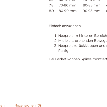
7.8
70-80 mm
80-85 mm
.
er
8.9
80-90 mm
90-95 mm
.
er
Einfach anzuziehen:
Neopren im hinteren Bereich 
Mit leicht drehenden Beweg
Neopren zurückklappen und m
Fertig.
Bei Bedarf können Spikes montier
nen
Rezensionen (0)