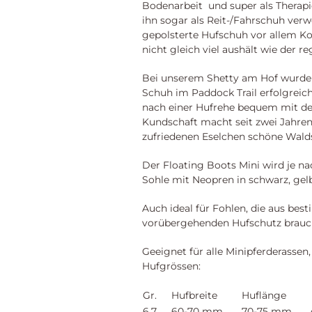
Bodenarbeit und super als Therap
ihn sogar als Reit-/Fahrschuh verw
gepolsterte Hufschuh vor allem Kom
nicht gleich viel aushält wie der r
Bei unserem Shetty am Hof wurde 
Schuh im Paddock Trail erfolgreich
nach einer Hufrehe bequem mit de
Kundschaft macht seit zwei Jahre
zufriedenen Eselchen schöne Wald
Der Floating Boots Mini wird je na
Sohle mit Neopren in schwarz, gelb,
Auch ideal für Fohlen, die aus be
vorübergehenden Hufschutz brauc
Geeignet für alle Minipferderassen
Hufgrössen:
Gr.
.
Hufbreite
. . .
Huflänge
6.7
60-70 mm
70-75 mm
.
er