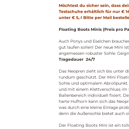
|
Möchtest du sicher sein, dass de
Boot
Testschuhe erhältlich für nur € 
Mini
unter € 5,-! Bitte per Mail bestel
-
Hufschuhe
Floating Boots Minis (Preis pro P
für
Ponys
Auch Ponys und Eselchen brauchen 
(Paarweise)
gut laufen sollen! Der neue Mini is
Menge
angemessen robuster Sohle. Geignet
Tragedauer 24/7
Das Neopren zieht sich bis unter d
rundum geschützt. Der Mini Floatin
Sohle und optimalem Abrollpunkt.
und mit einem Klettverschluss im
Ballenbereich individuell fixiert. 
harte Hufhorn kann sich das Neop
was durch eine kleine Einlage prob
denn die Außensohle bietet auch
Der Floating Boots Mini ist ein to