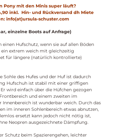
in Pony mit den Minis super läuft?
14,90 inkl. Hin- und Rückversand dh Miete
len: info(at)ursula-schuster.com
aar, einzelne Boots auf Anfrage)
einen Hufschutz, wenn sie auf allen Böden
t ein extrem weich mit gleichzeitig
 für längere (natürlich kontrollierte)
ie Sohle des Hufes und der Huf ist dadurch
g Hufschuh ist stabil mit einer griffigen
 Er wird einfach über die Hüfchen gezogen
 Frontbereich und einem zweiten im
Der Innenbereich ist wunderbar weich. Durch das
ren im inneren Sohlenbereich etwas abnutzen,
lemlos ersetzt kann jedoch nicht nötig ist,
 ohne Neopren ausgezeichnete Dämpfung.
ller Schutz beim Spazierengehen, leichter