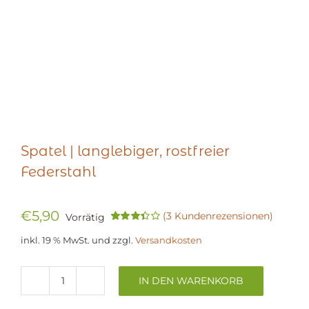
Spatel | langlebiger, rostfreier
Federstahl
€
5,90
(
3
Kundenrezensionen)
Vorrätig
Bewertet
3
mit
3.33
inkl. 19 % MwSt.
und zzgl.
Versandkosten
von 5,
basierend
auf
Kundenbewertungen
IN DEN WARENKORB
Spatel
|