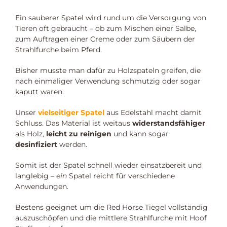
langlebiger,
rostfreier
Ein sauberer Spatel wird rund um die Versorgung von
Federstahl
Tieren oft gebraucht – ob zum Mischen einer Salbe,
Menge
zum Auftragen einer Creme oder zum Säubern der
Strahlfurche beim Pferd.
Bisher musste man dafür zu Holzspateln greifen, die
nach einmaliger Verwendung schmutzig oder sogar
kaputt waren.
Unser
vielseitiger Spatel
aus Edelstahl macht damit
Schluss. Das Material ist weitaus
widerstandsfähiger
als Holz,
leicht zu reinigen
und kann sogar
desinfiziert
werden.
Somit ist der Spatel schnell wieder einsatzbereit und
langlebig –
ein
Spatel reicht für verschiedene
Anwendungen.
Bestens geeignet um die Red Horse Tiegel vollständig
auszuschöpfen und die mittlere Strahlfurche mit Hoof