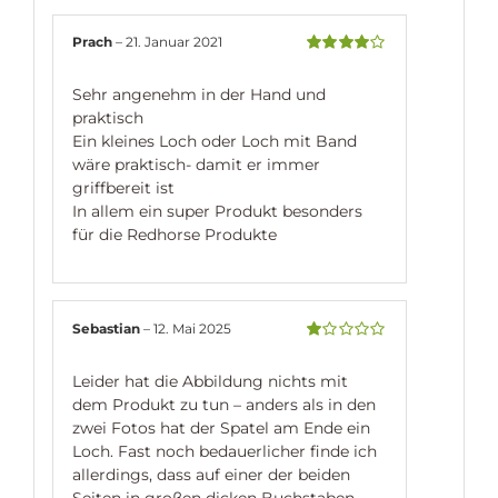
Prach
–
21. Januar 2021
Bewertet
mit
4
von 5
Sehr angenehm in der Hand und
praktisch
Ein kleines Loch oder Loch mit Band
wäre praktisch- damit er immer
griffbereit ist
In allem ein super Produkt besonders
für die Redhorse Produkte
Sebastian
–
12. Mai 2025
Bewertet
mit
Leider hat die Abbildung nichts mit
1
von
dem Produkt zu tun – anders als in den
5
zwei Fotos hat der Spatel am Ende ein
Loch. Fast noch bedauerlicher finde ich
allerdings, dass auf einer der beiden
Seiten in großen dicken Buchstaben