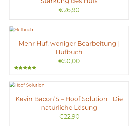
Stärkung des Hufs
€
26,90
Mehr Huf, weniger Bearbeitung |
Hufbuch
€
50,00
Bewertet
mit
5.00
von
5
Kevin Bacon’S – Hoof Solution | Die
natürliche Lösung
€
22,90